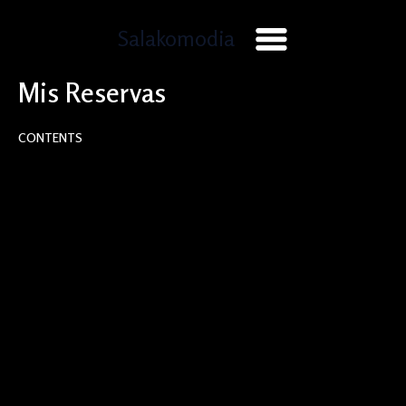
Ir
Main
al
Salakomodia
contenido
Menu
Mis Reservas
CONTENTS